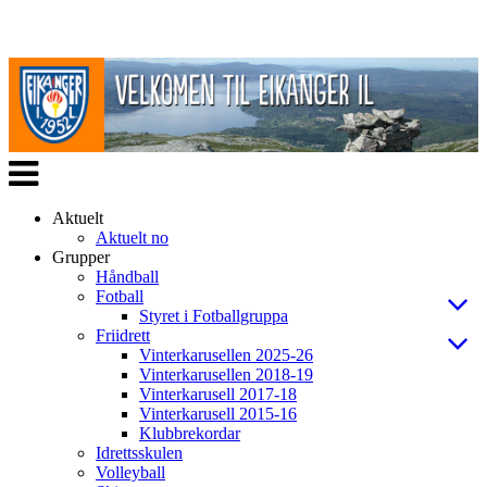
Veksle
navigasjon
Aktuelt
Aktuelt no
Grupper
Håndball
Fotball
Styret i Fotballgruppa
Friidrett
Vinterkarusellen 2025-26
Vinterkarusellen 2018-19
Vinterkarusell 2017-18
Vinterkarusell 2015-16
Klubbrekordar
Idrettsskulen
Volleyball