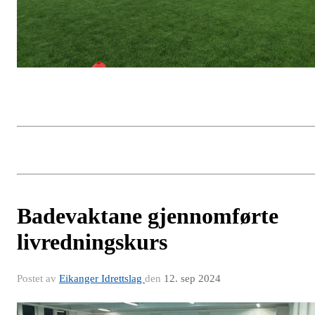
Badevaktane gjennomførte
livredningskurs
Postet av
Eikanger Idrettslag
den
12. sep 2024