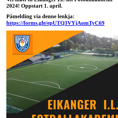
2024! Oppstart 1. april.
Påmelding via denne lenkja:
https://forms.gle/epUTQ3VYjAomTyC69