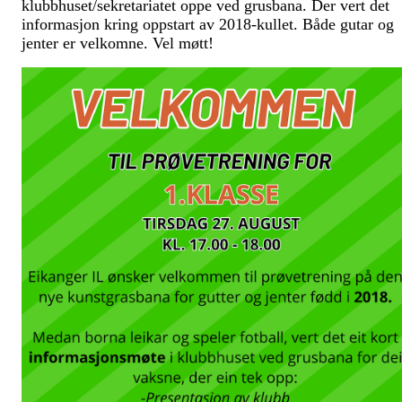
klubbhuset/sekretariatet oppe ved grusbana. Der vert det
informasjon kring oppstart av 2018-kullet. Både gutar og
jenter er velkomne. Vel møtt!