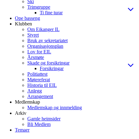
Ski
Trimgruppe
Ti fine turar
Ope basseng
Klubben
Om Eikanger IL
Styret
Bruk av sekretariatet
Organisasjonsplan
Lov for EIL
Årsmøte
Skade og forsikringar
Forsikringar
Politiattest
Møtereferat
Historia til EIL
Anlegg
Arrangement
Medlemskap
Medlemskap og innmelding
Arkiv
Gamle heimsider
Bli Medlem
Temaer