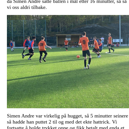
da Simen Andre satte ballen i mål etter 16 minutter, så så
vi oss aldri tilbake.
Simen Andre var virkelig på hugget, så 5 minutter seinere
så hadde han puttet 2 til og med det ekte hattrick. Vi
fortsatte å holde trykket oppe og fikk betalt med enda et