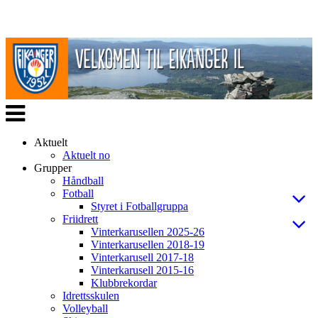
Veksle
navigasjon
Aktuelt
Aktuelt no
Grupper
Håndball
Fotball
Styret i Fotballgruppa
Friidrett
Vinterkarusellen 2025-26
Vinterkarusellen 2018-19
Vinterkarusell 2017-18
Vinterkarusell 2015-16
Klubbrekordar
Idrettsskulen
Volleyball