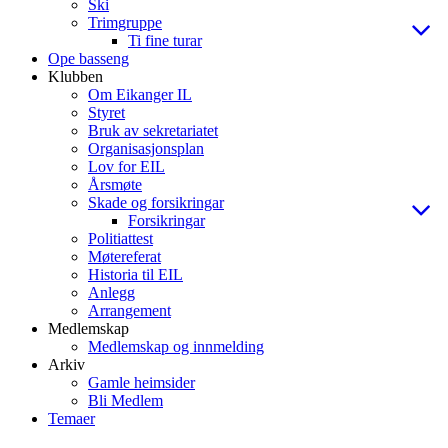
Ski
Trimgruppe
Ti fine turar
Ope basseng
Klubben
Om Eikanger IL
Styret
Bruk av sekretariatet
Organisasjonsplan
Lov for EIL
Årsmøte
Skade og forsikringar
Forsikringar
Politiattest
Møtereferat
Historia til EIL
Anlegg
Arrangement
Medlemskap
Medlemskap og innmelding
Arkiv
Gamle heimsider
Bli Medlem
Temaer