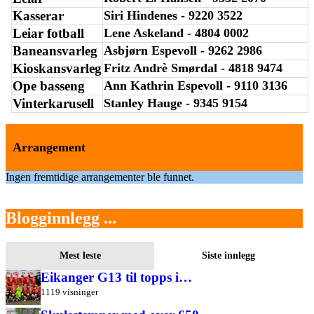
Kasserar
Siri Hindenes - 9220 3522
Leiar fotball
Lene Askeland - 4804 0002
Baneansvarleg
Asbjørn Espevoll - 9262 2986
Kioskansvarleg
Fritz Andrè Smørdal - 4818 9474
Ope basseng
Ann Kathrin Espevoll - 9110 3136
Vinterkarusell
Stanley Hauge - 9345 9154
Arrangement
Ingen fremtidige arrangementer ble funnet.
Blogginnlegg ...
Mest leste
Siste innlegg
Eikanger G13 til topps i…
1119 visninger