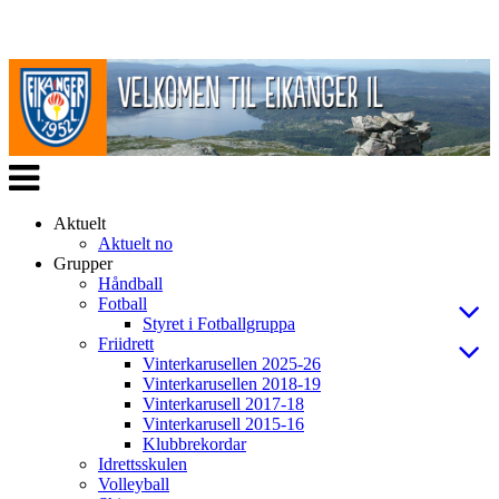
Veksle
navigasjon
Aktuelt
Aktuelt no
Grupper
Håndball
Fotball
Styret i Fotballgruppa
Friidrett
Vinterkarusellen 2025-26
Vinterkarusellen 2018-19
Vinterkarusell 2017-18
Vinterkarusell 2015-16
Klubbrekordar
Idrettsskulen
Volleyball