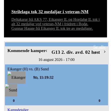
Strilelaga tok 32 medaljar i veteran-NM
Deltakarar frå AKS 77, Eikanger IL og Hordabø IL tok i
alt 32 medaljar ved veteran-NM i friidrett i Bodø.
Gunnar Hauge frå Eikanger IL tok tre av medaljane.
Se alle
Kommende kamper
G13 2. div. avd. 02 høst
16 august 2026 - 17:00
Eikanger (H) vs. (B) Sund
9
, 11:19:32
D
0
0
Kampdetaljer