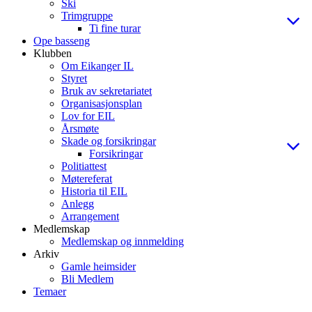
Ski
Trimgruppe
Ti fine turar
Ope basseng
Klubben
Om Eikanger IL
Styret
Bruk av sekretariatet
Organisasjonsplan
Lov for EIL
Årsmøte
Skade og forsikringar
Forsikringar
Politiattest
Møtereferat
Historia til EIL
Anlegg
Arrangement
Medlemskap
Medlemskap og innmelding
Arkiv
Gamle heimsider
Bli Medlem
Temaer