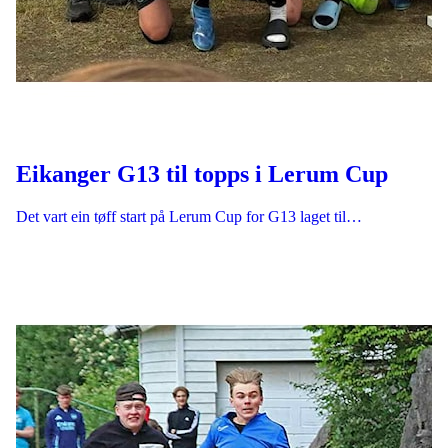
Eikanger G13 til topps i Lerum Cup
Det vart ein tøff start på Lerum Cup for G13 laget til…