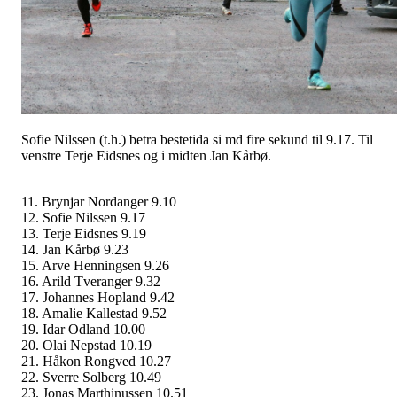
Sofie Nilssen (t.h.) betra bestetida si md fire sekund til 9.17. Til
venstre Terje Eidsnes og i midten Jan Kårbø.
11. Brynjar Nordanger 9.10
12. Sofie Nilssen 9.17
13. Terje Eidsnes 9.19
14. Jan Kårbø 9.23
15. Arve Henningsen 9.26
16. Arild Tveranger 9.32
17. Johannes Hopland 9.42
18. Amalie Kallestad 9.52
19. Idar Odland 10.00
20. Olai Nepstad 10.19
21. Håkon Rongved 10.27
22. Sverre Solberg 10.49
23. Jonas Marthinussen 10.51