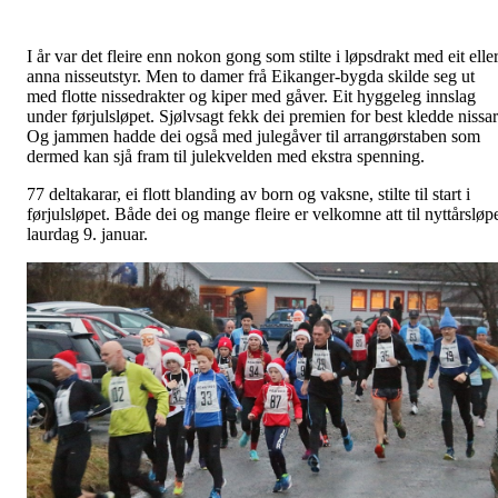
I år var det fleire enn nokon gong som stilte i løpsdrakt med eit elle
anna nisseutstyr. Men to damer frå Eikanger-bygda skilde seg ut
med flotte nissedrakter og kiper med gåver. Eit hyggeleg innslag
under førjulsløpet. Sjølvsagt fekk dei premien for best kledde nissar
Og jammen hadde dei også med julegåver til arrangørstaben som
dermed kan sjå fram til julekvelden med ekstra spenning.
77 deltakarar, ei flott blanding av born og vaksne, stilte til start i
førjulsløpet. Både dei og mange fleire er velkomne att til nyttårsløp
laurdag 9. januar.