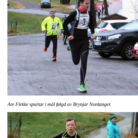
Are Flekke spurtar i mål følgd av Brynjar Nordanger.