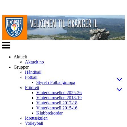
Veksle
navigasjon
Aktuelt
Aktuelt no
Grupper
Håndball
Fotball
Styret i Fotballgruppa
Friidrett
Vinterkarusellen 2025-26
Vinterkarusellen 2018-19
Vinterkarusell 2017-18
Vinterkarusell 2015-16
Klubbrekordar
Idrettsskulen
Volleyball