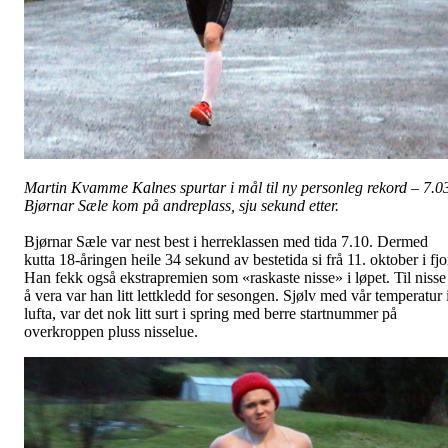
Martin Kvamme Kalnes spurtar i mål til ny personleg rekord – 7.0
Bjørnar Sæle kom på andreplass, sju sekund etter.
Bjørnar Sæle var nest best i herreklassen med tida 7.10. Dermed
kutta 18-åringen heile 34 sekund av bestetida si frå 11. oktober i fjo
Han fekk også ekstrapremien som «raskaste nisse» i løpet. Til nisse
å vera var han litt lettkledd for sesongen. Sjølv med vår temperatur 
lufta, var det nok litt surt i spring med berre startnummer på
overkroppen pluss nisselue.