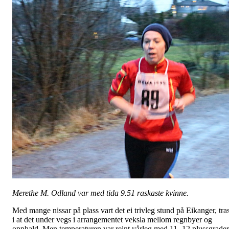
Merethe M. Odland var med tida 9.51 raskaste kvinne.
Med mange nissar på plass vart det ei trivleg stund på Eikanger, tra
i at det under vegs i arrangementet veksla mellom regnbyer og
opphald. Men temperaturen var reint vårleg med 11.-12 plussgrader