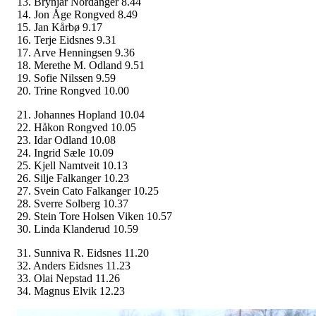
13. Brynjar Nordanger 8.44
14. Jon Åge Rongved 8.49
15. Jan Kårbø 9.17
16. Terje Eidsnes 9.31
17. Arve Henningsen 9.36
18. Merethe M. Odland 9.51
19. Sofie Nilssen 9.59
20. Trine Rongved 10.00
21. Johannes Hopland 10.04
22. Håkon Rongved 10.05
23. Idar Odland 10.08
24. Ingrid Sæle 10.09
25. Kjell Namtveit 10.13
26. Silje Falkanger 10.23
27. Svein Cato Falkanger 10.25
28. Sverre Solberg 10.37
29. Stein Tore Holsen Viken 10.57
30. Linda Klanderud 10.59
31. Sunniva R. Eidsnes 11.20
32. Anders Eidsnes 11.23
33. Olai Nepstad 11.26
34. Magnus Elvik 12.23