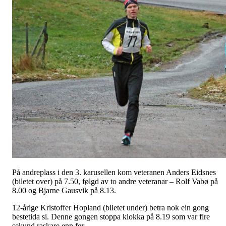
På andreplass i den 3. karusellen kom veteranen Anders Eidsnes
(biletet over) på 7.50, følgd av to andre veteranar – Rolf Vabø på
8.00 og Bjarne Gausvik på 8.13.
12-årige Kristoffer Hopland (biletet under) betra nok ein gong
bestetida si. Denne gongen stoppa klokka på 8.19 som var fire
sekund raskare enn før.