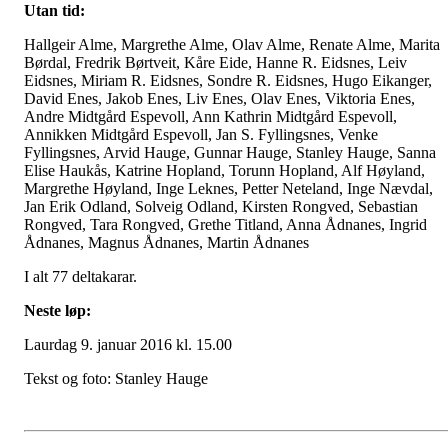
Utan tid:
Hallgeir Alme, Margrethe Alme, Olav Alme, Renate Alme, Marita
Børdal, Fredrik Børtveit, Kåre Eide, Hanne R. Eidsnes, Leiv
Eidsnes, Miriam R. Eidsnes, Sondre R. Eidsnes, Hugo Eikanger,
David Enes, Jakob Enes, Liv Enes, Olav Enes, Viktoria Enes,
Andre Midtgård Espevoll, Ann Kathrin Midtgård Espevoll,
Annikken Midtgård Espevoll, Jan S. Fyllingsnes, Venke
Fyllingsnes, Arvid Hauge, Gunnar Hauge, Stanley Hauge, Sanna
Elise Haukås, Katrine Hopland, Torunn Hopland, Alf Høyland,
Margrethe Høyland, Inge Leknes, Petter Neteland, Inge Nævdal,
Jan Erik Odland, Solveig Odland, Kirsten Rongved, Sebastian
Rongved, Tara Rongved, Grethe Titland, Anna Ådnanes, Ingrid
Ådnanes, Magnus Ådnanes, Martin Ådnanes
I alt 77 deltakarar.
Neste løp:
Laurdag 9. januar 2016 kl. 15.00
Tekst og foto: Stanley Hauge