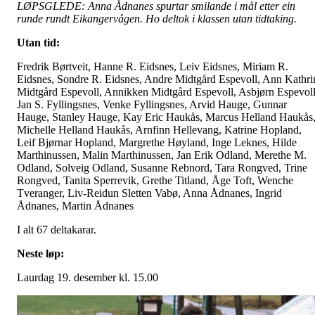
LØPSGLEDE: Anna Ådnanes spurtar smilande i mål etter ein
runde rundt Eikangervågen. Ho deltok i klassen utan tidtaking.
Utan tid:
Fredrik Børtveit, Hanne R. Eidsnes, Leiv Eidsnes, Miriam R.
Eidsnes, Sondre R. Eidsnes, Andre Midtgård Espevoll, Ann Kathri
Midtgård Espevoll, Annikken Midtgård Espevoll, Asbjørn Espevoll
Jan S. Fyllingsnes, Venke Fyllingsnes, Arvid Hauge, Gunnar
Hauge, Stanley Hauge, Kay Eric Haukås, Marcus Helland Haukås
Michelle Helland Haukås, Arnfinn Hellevang, Katrine Hopland,
Leif Bjørnar Hopland, Margrethe Høyland, Inge Leknes, Hilde
Marthinussen, Malin Marthinussen, Jan Erik Odland, Merethe M.
Odland, Solveig Odland, Susanne Rebnord, Tara Rongved, Trine
Rongved, Tanita Sperrevik, Grethe Titland, Åge Toft, Wenche
Tveranger, Liv-Reidun Sletten Vabø, Anna Ådnanes, Ingrid
Ådnanes, Martin Ådnanes
I alt 67 deltakarar.
Neste løp:
Laurdag 19. desember kl. 15.00