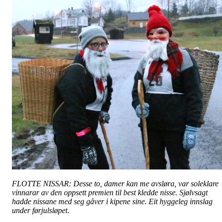
FLOTTE NISSAR: Desse to, damer kan me avsløra, var soleklare
vinnarar av den oppsett premien til best kledde nisse. Sjølvsagt
hadde nissane med seg gåver i kipene sine. Eit hyggeleg innslag
under førjulsløpet.