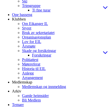
Ski
Trimgruppe
Ti fine turar
Ope basseng
Klubben
Om Eikanger IL
Styret
Bruk av sekretariatet
Organisasjonsplan
Lov for EIL
Årsmøte
Skade og forsikringar
Forsikringar
Politiattest
Møtereferat
Historia til EIL
Anlegg
Arrangement
Medlemskap
Medlemskap og innmelding
Arkiv
Gamle heimsider
Bli Medlem
Temaer