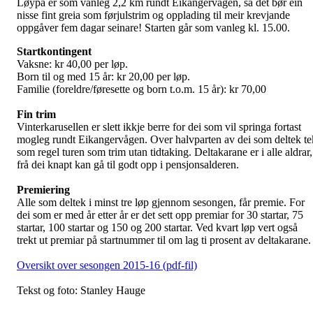
Løypa er som vanleg 2,2 km rundt Eikangervågen, så det bør ein
nisse fint greia som førjulstrim og opplading til meir krevjande
oppgåver fem dagar seinare! Starten går som vanleg kl. 15.00.
Startkontingent
Vaksne: kr 40,00 per løp.
Born til og med 15 år: kr 20,00 per løp.
Familie (foreldre/føresette og born t.o.m. 15 år): kr 70,00
Fin trim
Vinterkarusellen er slett ikkje berre for dei som vil springa fortast
mogleg rundt Eikangervågen. Over halvparten av dei som deltek te
som regel turen som trim utan tidtaking. Deltakarane er i alle aldrar,
frå dei knapt kan gå til godt opp i pensjonsalderen.
Premiering
Alle som deltek i minst tre løp gjennom sesongen, får premie. For
dei som er med år etter år er det sett opp premiar for 30 startar, 75
startar, 100 startar og 150 og 200 startar. Ved kvart løp vert også
trekt ut premiar på startnummer til om lag ti prosent av deltakarane.
Oversikt over sesongen 2015-16 (pdf-fil)
Tekst og foto: Stanley Hauge