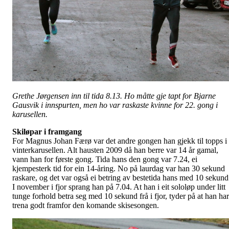
Grethe Jørgensen inn til tida 8.13. Ho måtte gje tapt for Bjarne
Gausvik i innspurten, men ho var raskaste kvinne for 22. gong i
karusellen.
Skiløpar i framgang
For Magnus Johan Færø var det andre gongen han gjekk til topps i
vinterkarusellen. Alt hausten 2009 då han berre var 14 år gamal,
vann han for første gong. Tida hans den gong var 7.24, ei
kjempesterk tid for ein 14-åring. No på laurdag var han 30 sekund
raskare, og det var også ei betring av bestetida hans med 10 sekund
I november i fjor sprang han på 7.04. At han i eit sololøp under litt
tunge forhold betra seg med 10 sekund frå i fjor, tyder på at han har
trena godt framfor den komande skisesongen.