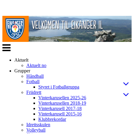
Veksle
navigasjon
Aktuelt
Aktuelt no
Grupper
Håndball
Fotball
Styret i Fotballgruppa
Friidrett
Vinterkarusellen 2025-26
Vinterkarusellen 2018-19
Vinterkarusell 2017-18
Vinterkarusell 2015-16
Klubbrekordar
Idrettsskulen
Volleyball