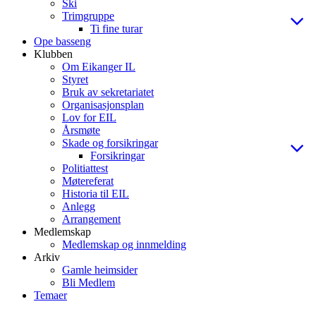
Ski
Trimgruppe
Ti fine turar
Ope basseng
Klubben
Om Eikanger IL
Styret
Bruk av sekretariatet
Organisasjonsplan
Lov for EIL
Årsmøte
Skade og forsikringar
Forsikringar
Politiattest
Møtereferat
Historia til EIL
Anlegg
Arrangement
Medlemskap
Medlemskap og innmelding
Arkiv
Gamle heimsider
Bli Medlem
Temaer