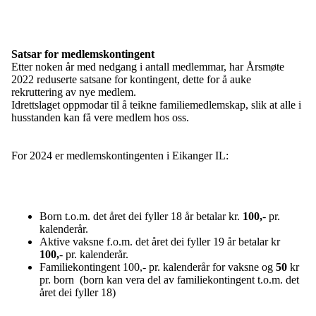
Satsar for medlemskontingent
Etter noken år med nedgang i antall medlemmar, har Årsmøte
2022 reduserte satsane for kontingent, dette for å auke
rekruttering av nye medlem.
Idrettslaget oppmodar til å teikne familiemedlemskap, slik at alle i
husstanden kan få vere medlem hos oss.
For 2024 er medlemskontingenten i Eikanger IL:
Born t.o.m. det året dei fyller 18 år betalar kr.
100,
- pr.
kalenderår.
Aktive vaksne f.o.m. det året dei fyller 19 år betalar kr
100,
- pr. kalenderår.
Familiekontingent 100,- pr. kalenderår for vaksne og
50
kr
pr. born (born kan vera del av familiekontingent t.o.m. det
året dei fyller 18)