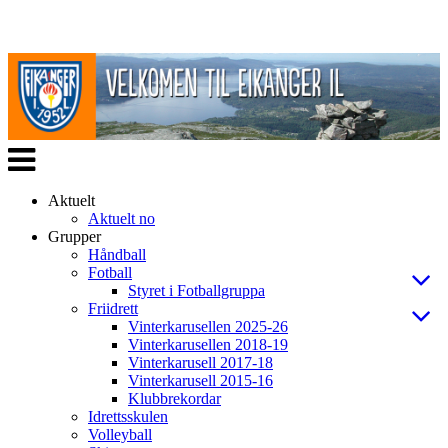
Veksle
navigasjon
Aktuelt
Aktuelt no
Grupper
Håndball
Fotball
Styret i Fotballgruppa
Friidrett
Vinterkarusellen 2025-26
Vinterkarusellen 2018-19
Vinterkarusell 2017-18
Vinterkarusell 2015-16
Klubbrekordar
Idrettsskulen
Volleyball