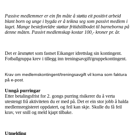
Passive medlemmer er ein fin måte å støtta eit positivt arbeid
blant born og unge i bygda er å teikna seg som passivt medlem i
laget. Mange besteforeldre støttar fritidstilbodet til barneborna på
denne måten. Passivt medlemskap kostar 100,- kroner pr. år.
Det er årsmøtet som fastset Eikanger idrettslag sin kontingent.
Fotballgruppa krev i tillegg inn treningsavgift/gruppekontingent.
Krav om medlemskontingent/treningsavgift vil koma som faktura
på e-post.
Unngå purringar
Etter betalingsfrist for 2. gongs purring risikerer du å verta
utestengt frå aktiviteten du er med på. Det er ein stor jobb å halda
medlemsregisteret oppdatert, og feil kan skje. Skulle du få feil
krav, ver snill og meld kjapt tilbake.
Utmelding