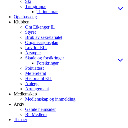
Ski
Trimgruppe
Ti fine turar
Ope basseng
Klubben
Om Eikanger IL
Styret
Bruk av sekretariatet
Organisasjonsplan
Lov for EIL
Årsmøte
Skade og forsikringar
Forsikringar
Politiattest
Møtereferat
Historia til EIL
Anlegg
Arrangement
Medlemskap
Medlemskap og innmelding
Arkiv
Gamle heimsider
Bli Medlem
Temaer