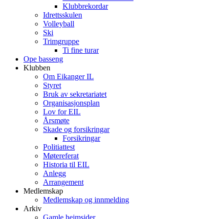
Klubbrekordar
Idrettsskulen
Volleyball
Ski
Trimgruppe
Ti fine turar
Ope basseng
Klubben
Om Eikanger IL
Styret
Bruk av sekretariatet
Organisasjonsplan
Lov for EIL
Årsmøte
Skade og forsikringar
Forsikringar
Politiattest
Møtereferat
Historia til EIL
Anlegg
Arrangement
Medlemskap
Medlemskap og innmelding
Arkiv
Gamle heimsider